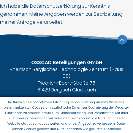
Ich habe die Datenschutzerklärung zur Kenntnis
genommen. Meine Angaben werden zur Bearbeitung
meiner Anfrage verarbeitet.
OSSCAD Beteiligungen GmbH
Rheinisch Bergisches Technologie Zentrum (Haus
08)
Friedrich-Ebert-Straße 75
51429 Bergisch Gladbach
Fon
+ 49 2204/84–2770
Um Ihnen eine angenehmere Erfahrung bei der Nutzung unserer Website zu
bieten, nutzen wir Cookies um statistische Daten zur Optimierung der Website-
Fax
+ 49 2204/84–2773
Funktionen zu erheben sowie zum Onlinemarketing und Remarketing. Mit Ihrer
Mail
info@osscad.de
Zustimmung verwenden wir außerdem Matomo, um die Nutzung unserer
Website statistisch auszuwerten und unser Angebot zu verbessern. Dabei
können Cookies gesetzt und Nutzungsdaten wie gekürzte IP-Adresse,